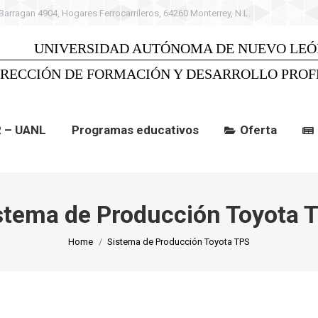
 Barragan 4904, Hogares Ferrocarrileros, 64260 Monterrey, N.L.
 UANL
Programas educativos
Oferta
C
UNIVERSIDAD AUTÓNOMA DE NUEVO LEÓ
IRECCIÓN DE FORMACIÓN Y DESARROLLO PROF
R – UANL
Programas educativos
Oferta
stema de Producción Toyota 
You are here:
Home
Sistema de Producción Toyota TPS