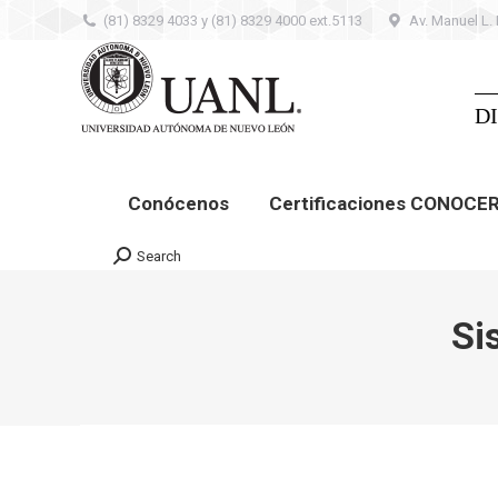
(81) 8329 4033 y (81) 8329 4000 ext.5113
Av. Manuel L.
Conócenos
Certificaciones CONOCER –
Contacto
D
Conócenos
Certificaciones CONOCE
Search
Search:
Si