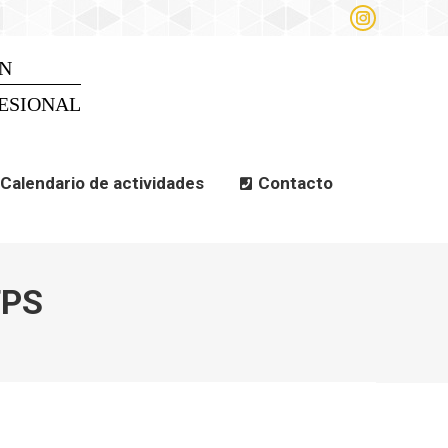
Instagram
alendario de actividades
page
opens
N
Search
Search:
in
new
ESIONAL
window
Calendario de actividades
Contacto
TPS