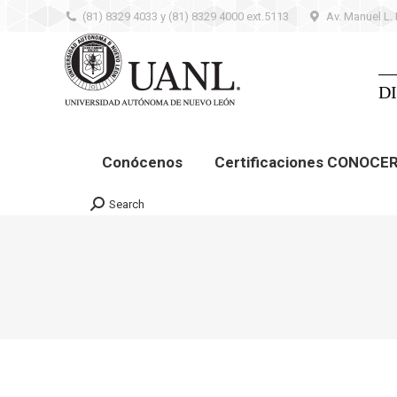
(81) 8329 4033 y (81) 8329 4000 ext.5113
Av. Manuel L.
Conócenos
Certificaciones CONOCER –
Contacto
D
Conócenos
Certificaciones CONOCE
Search
Search: