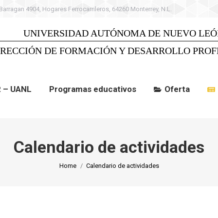
 Barragan 4904, Hogares Ferrocarrileros, 64260 Monterrey, N.L.
 UANL
Programas educativos
Oferta
C
UNIVERSIDAD AUTÓNOMA DE NUEVO LEÓ
IRECCIÓN DE FORMACIÓN Y DESARROLLO PROF
R – UANL
Programas educativos
Oferta
Calendario de actividades
You are here:
Home
Calendario de actividades