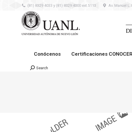
(81) 8329 4033 y (81) 8329 4000 ext.5113
Av. Manuel L.
Conócenos
Certificaciones CONOCER –
Contacto
D
Conócenos
Certificaciones CONOCE
Search
Search: