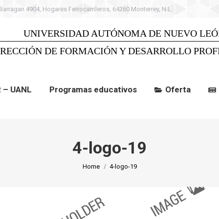
 Barragan 4904, Hogares Ferrocarrileros, 64260 Monterrey, N.L.
 UANL
Programas educativos
Oferta
C
UNIVERSIDAD AUTÓNOMA DE NUEVO LEÓ
IRECCIÓN DE FORMACIÓN Y DESARROLLO PROF
R – UANL
Programas educativos
Oferta
4-logo-19
You are here:
Home
4-logo-19