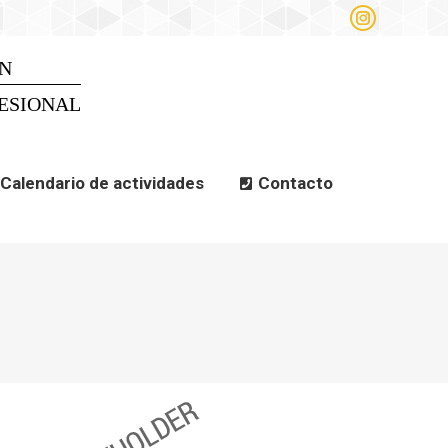
Instagram
alendario de actividades
page
opens
N
Search
Search:
in
new
ESIONAL
window
Calendario de actividades
Contacto