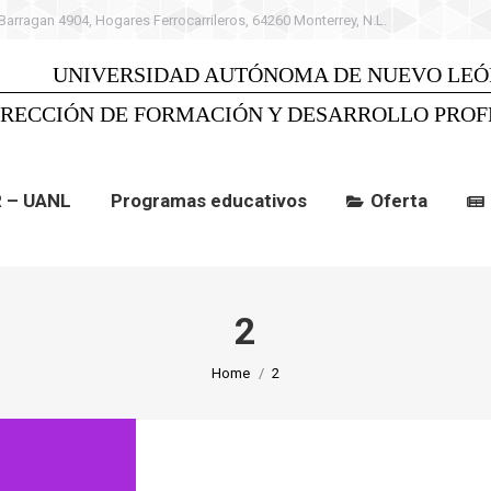
 Barragan 4904, Hogares Ferrocarrileros, 64260 Monterrey, N.L.
 UANL
Programas educativos
Oferta
C
UNIVERSIDAD AUTÓNOMA DE NUEVO LEÓ
IRECCIÓN DE FORMACIÓN Y DESARROLLO PROF
R – UANL
Programas educativos
Oferta
2
You are here:
Home
2