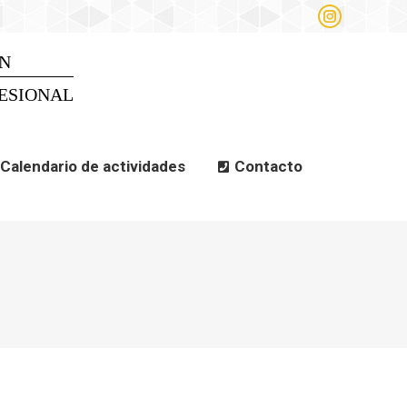
Instagram
alendario de actividades
page
opens
N
Search
Search:
in
new
ESIONAL
window
Calendario de actividades
Contacto