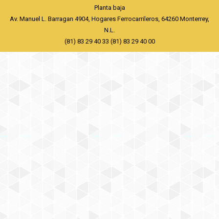
Planta baja
Av. Manuel L. Barragan 4904, Hogares Ferrocarrileros, 64260 Monterrey,
N.L.
(81) 83 29 40 33 (81) 83 29 40 00