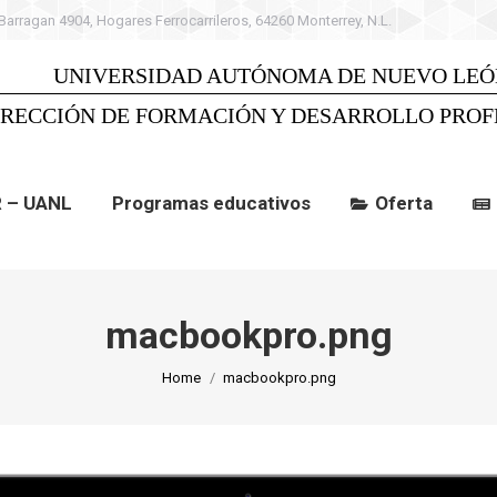
 Barragan 4904, Hogares Ferrocarrileros, 64260 Monterrey, N.L.
 UANL
Programas educativos
Oferta
C
UNIVERSIDAD AUTÓNOMA DE NUEVO LEÓ
IRECCIÓN DE FORMACIÓN Y DESARROLLO PROF
R – UANL
Programas educativos
Oferta
macbookpro.png
You are here:
Home
macbookpro.png