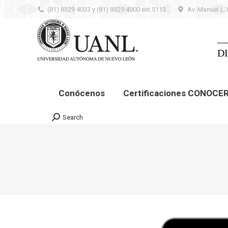
(81) 8329 4033 y (81) 8329 4000 ext.5113
Av. Manuel L.
Conócenos
Certificaciones CONOCER –
Contacto
D
Conócenos
Certificaciones CONOCE
Search
Search: