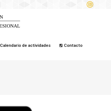
Instagram
alendario de actividades
page
opens
N
Search
Search:
in
new
ESIONAL
window
Calendario de actividades
Contacto