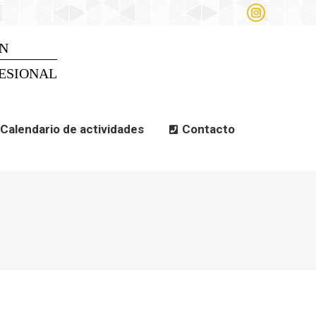
Instagram
alendario de actividades
page
opens
N
Search
Search:
in
new
ESIONAL
window
Calendario de actividades
Contacto