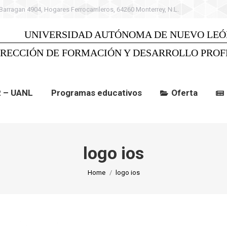
 Barragan 4904, Hogares Ferrocarrileros, 64260 Monterrey, N.L.
 UANL
Programas educativos
Oferta
C
UNIVERSIDAD AUTÓNOMA DE NUEVO LEÓ
IRECCIÓN DE FORMACIÓN Y DESARROLLO PROF
R – UANL
Programas educativos
Oferta
logo ios
You are here:
Home
logo ios