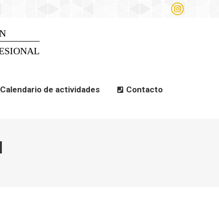
Instagram
alendario de actividades
page
opens
N
Search
Search:
in
new
ESIONAL
window
Calendario de actividades
Contacto
l