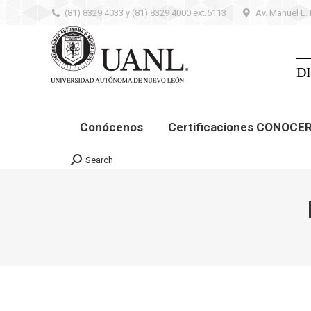
(81) 8329 4033 y (81) 8329 4000 ext.5113
Av. Manuel L.
Conócenos
Certificaciones CONOCER –
Contacto
D
Conócenos
Certificaciones CONOCE
Search
Search: