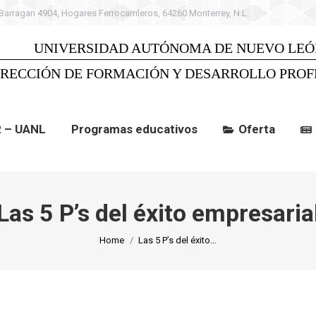
 Barragan 4904, Hogares Ferrocarrileros, 64260 Monterrey, N.L.
 UANL
Programas educativos
Oferta
C
UNIVERSIDAD AUTÓNOMA DE NUEVO LEÓ
IRECCIÓN DE FORMACIÓN Y DESARROLLO PROF
R – UANL
Programas educativos
Oferta
Las 5 P’s del éxito empresaria
You are here:
Home
Las 5 P’s del éxito…