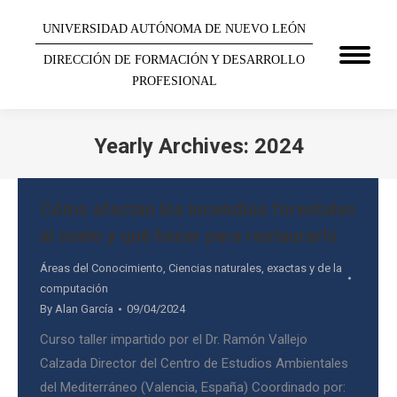
UNIVERSIDAD AUTÓNOMA DE NUEVO LEÓN
DIRECCIÓN DE FORMACIÓN Y DESARROLLO
PROFESIONAL
Yearly Archives:
2024
You are here:
Cómo afectan los incendios forestales
al suelo y qué hacer para restaurarlo
Áreas del Conocimiento
,
Ciencias naturales, exactas y de la
computación
By
Alan García
09/04/2024
Curso taller impartido por el Dr. Ramón Vallejo
Calzada Director del Centro de Estudios Ambientales
del Mediterráneo (Valencia, España) Coordinado por: