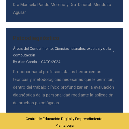
Dra Marisela Pando Moreno y Dra. Dinorah Mendoza
Aguilar
Psicodiagnóstico
Áreas del Conocimiento
,
Ciencias naturales, exactas y de la
computación
By
Alan García
04/03/2024
Proporcionar al profesionista las herramientas
teóricas y metodológicas necesarias que le permitan,
dentro del trabajo clínico profundizar en la evaluación
diagnóstica de la personalidad mediante la aplicación
de pruebas psicológicas
Centro de Educación Digital y Emprendimiento.
Planta baja