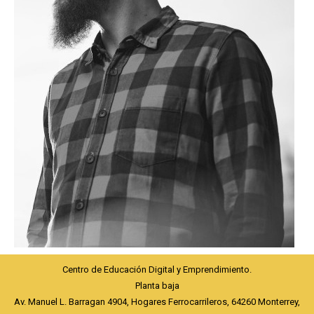
Centro de Educación Digital y Emprendimiento.
Planta baja
Av. Manuel L. Barragan 4904, Hogares Ferrocarrileros, 64260 Monterrey,