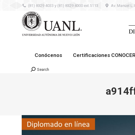
(81) 8329 4033 y (81) 8329 4000 ext.5113
Av. Manuel L.
Conócenos
Certificaciones CONOCER –
Contacto
D
Conócenos
Certificaciones CONOCE
Search
Search:
a914f