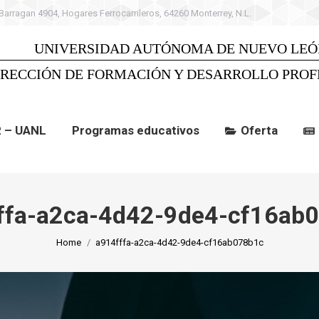
 Barragan 4904, Hogares Ferrocarrileros, 64260 Monterrey, N.L.
 UANL
Programas educativos
Oferta
C
UNIVERSIDAD AUTÓNOMA DE NUEVO LEÓ
IRECCIÓN DE FORMACIÓN Y DESARROLLO PROF
R – UANL
Programas educativos
Oferta
ffa-a2ca-4d42-9de4-cf16ab
You are here:
Home
a914fffa-a2ca-4d42-9de4-cf16ab078b1c