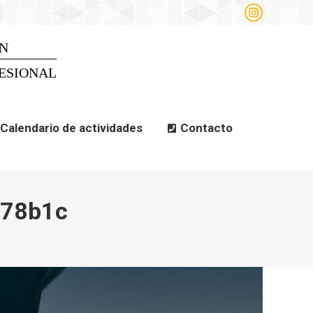
Instagram
alendario de actividades
page
opens
N
Search
Search:
in
new
ESIONAL
window
Calendario de actividades
Contacto
078b1c